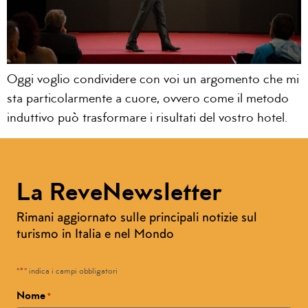
Oggi voglio condividere con voi un argomento che mi
sta particolarmente a cuore, ovvero come il metodo
induttivo può trasformare i risultati del vostro hotel.
La ReveNewsletter
Rimani aggiornato sulle principali notizie sul
turismo in Italia e nel Mondo
*
"
" indica i campi obbligatori
Nome
*