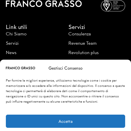
Link utili
Servizi
Chi Siamo
Consulenza
Servizi
Revenue Team
News
Revolution plus
Contatti
Revenue academy
Gestisci Consenso
Seguici su
Per fornire le migliori esperienze, utilizziamo tecnologie come i cookie per
memorizzare e/o accedere alle informazioni del dispositivo. Il consenso a queste
tecnologie ci permetterà di elaborare dati come il comportamento di
navigazione o ID unici su questo sito. Non acconsentire o ritirare il consenso
può influire negativamente su alcune caratteristiche e funzioni.
© 2026
FRANCO & FRANCO SRL
00192 Via Caio Mario, 7 – Roma
Privacy Policy
Accetta
Cookie Policy
info@francograsso.com