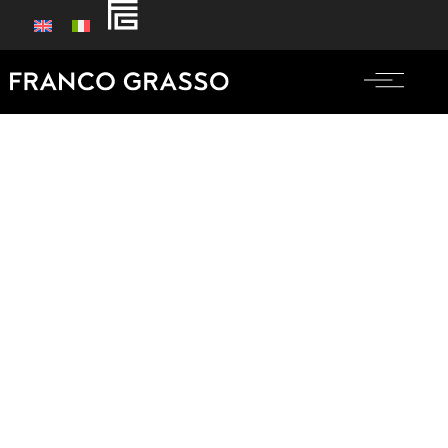
Pionieri italiani
del revenue management
Con il Revenue Management avanzato di Franco Grasso
moltiplichi i ricavi della tua struttura.