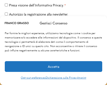
Presa visione dell’
Informativa Privacy
.
*
Privacy
*
Autorizzo la registrazione alla newsletter.
Newsletter
Gestisci Consenso
Per fornire le migliori esperienze, utilizziamo tecnologie come i cookie per
memorizzare e/o accedere alle informazioni del dispositivo. Il consenso a queste
tecnologie ci permetterà di elaborare dati come il comportamento di
Invia
navigazione o ID unici su questo sito. Non acconsentire o ritirare il consenso
può influire negativamente su alcune caratteristiche e funzioni.
Accetta
La ReveNewsletter
Opt-out preferences
Dichiarazione sulla Privacy
Imprint
Rimani aggiornato sulle principali notizie sul
turismo in Italia e nel Mondo
*
"
" indica i campi obbligatori