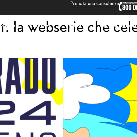
Prenota una consulenza
: la webserie che cele
 Siamo
Servizi
News
Diventa Advisor