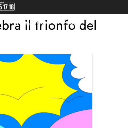
bra il trionfo del
I nostri clienti
Contatti
Italiano