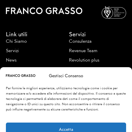
Link utili
Servizi
Chi Siamo
Consulenza
Servizi
Revenue Team
News
Revolution plus
Contatti
Revenue academy
Gestisci Consenso
Seguici su
Per fornire le migliori esperienze, utilizziamo tecnologie come i cookie per
memorizzare e/o accedere alle informazioni del dispositivo. Il consenso a queste
tecnologie ci permetterà di elaborare dati come il comportamento di
navigazione o ID unici su questo sito. Non acconsentire o ritirare il consenso
può influire negativamente su alcune caratteristiche e funzioni.
© 2026
FRANCO & FRANCO SRL
00192 Via Caio Mario, 7 – Roma
Privacy Policy
Accetta