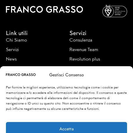
Link utili
Servizi
Chi Siamo
Consulenza
Servizi
Revenue Team
News
Revolution plus
Contatti
Revenue academy
Gestisci Consenso
Seguici su
Per fornire le migliori esperienze, utilizziamo tecnologie come i cookie per
memorizzare e/o accedere alle informazioni del dispositivo. Il consenso a queste
tecnologie ci permetterà di elaborare dati come il comportamento di
navigazione o ID unici su questo sito. Non acconsentire o ritirare il consenso
può influire negativamente su alcune caratteristiche e funzioni.
© 2026
FRANCO & FRANCO SRL
00192 Via Caio Mario, 7 – Roma
Privacy Policy
Accetta
Cookie Policy
info@francograsso.com