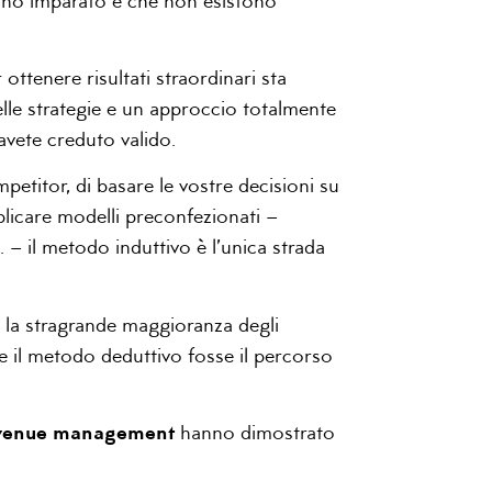
e ho imparato è che non esistono
 ottenere risultati straordinari sta
elle strategie e un approccio totalmente
avete creduto valido.
mpetitor, di basare le vostre decisioni su
pplicare modelli preconfezionati –
 – il metodo induttivo è l’unica strada
a la stragrande maggioranza degli
 il metodo deduttivo fosse il percorso
revenue management
hanno dimostrato