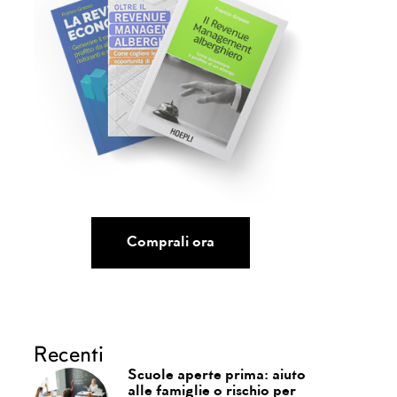
Comprali ora
Recenti
Scuole aperte prima: aiuto
alle famiglie o rischio per