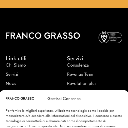
Link utili
Servizi
Chi Siamo
Consulenza
Servizi
Revenue Team
News
Revolution plus
Contatti
Revenue academy
Gestisci Consenso
Seguici su
Per fornire le migliori esperienze, utilizziamo tecnologie come i cookie per
memorizzare e/o accedere alle informazioni del dispositivo. Il consenso a queste
tecnologie ci permetterà di elaborare dati come il comportamento di
navigazione o ID unici su questo sito. Non acconsentire o ritirare il consenso