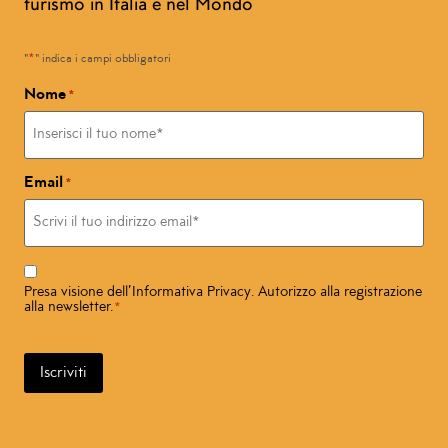
turismo in Italia e nel Mondo
*
"
" indica i campi obbligatori
Nome
*
Email
*
Consenso
*
Presa visione dell’
Informativa Privacy
. Autorizzo alla registrazione
alla newsletter.
*
Iscriviti