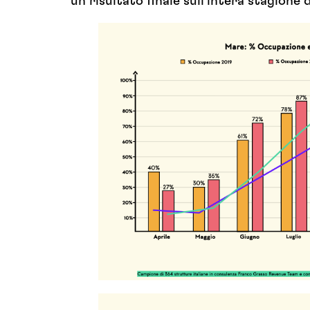
un risultato finale sull’intera stagione