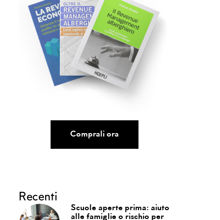
Comprali ora
Recenti
Scuole aperte prima: aiuto
alle famiglie o rischio per