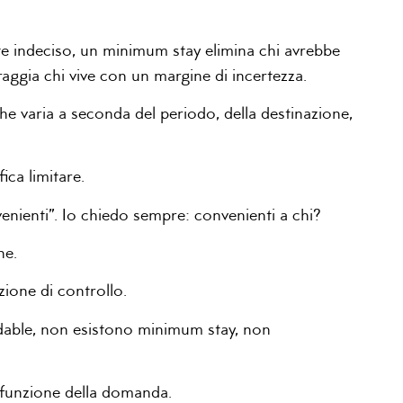
o.
nte indeciso, un minimum stay elimina chi avrebbe
raggia chi vive con un margine di incertezza.
che varia a seconda del periodo, della destinazione,
fica limitare.
enienti”. Io chiedo sempre: convenienti a chi?
one.
zione di controllo.
dable, non esistono minimum stay, non
in funzione della domanda.