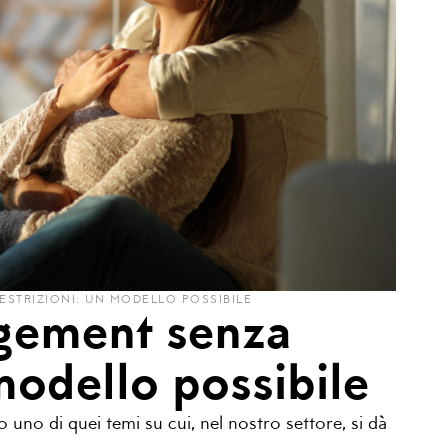
STRIZIONI: UN MODELLO POSSIBILE
ement senza
 modello possibile
uno di quei temi su cui, nel nostro settore, si dà