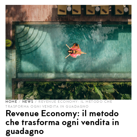
HOME
/
NEWS
/
REVENUE ECONOMY: IL METODO CHE
TRASFORMA OGNI VENDITA IN GUADAGNO
Revenue Economy: il metodo
che trasforma ogni vendita in
guadagno