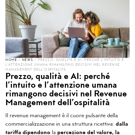
HOME
/
NEWS
/
PREZZO, QUALITÀ E AI: PERCHÉ L’INTUITO E
L’ATTENZIONE UMANA RIMANGONO DECISIVI NEL REVENUE
MANAGEMENT DELL’OSPITALITÀ
Prezzo, qualità e AI: perché
l’intuito e l’attenzione umana
rimangono decisivi nel Revenue
Management dell’ospitalità
Il revenue management è il cuore pulsante della
commercializzazione in una struttura ricettiva:
dalla
tariffa dipendono
la
percezione del valore, la