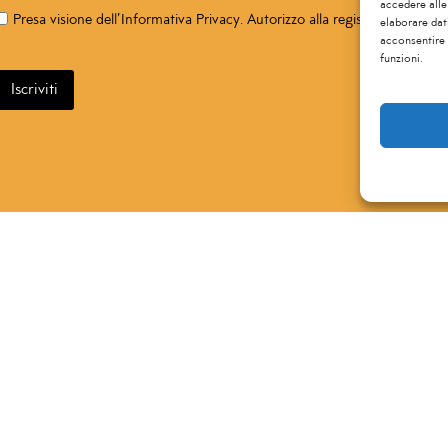
accedere alle
Presa visione dell’
Informativa Privacy
. Autorizzo alla registrazione alla 
Consenso
elaborare dat
*
acconsentire 
funzioni.
Iscriviti