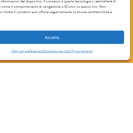
 informazioni del dispositivo. Il consenso a queste tecnologie ci permetterà di
newsletter.
*
i come il comportamento di navigazione o ID unici su questo sito. Non
o ritirare il consenso può influire negativamente su alcune caratteristiche e
Accetta
Opt-out preferences
Dichiarazione sulla Privacy
Imprint