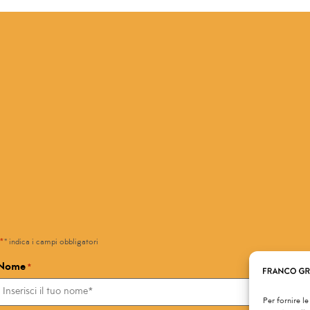
*
" indica i campi obbligatori
Nome
*
Per fornire l