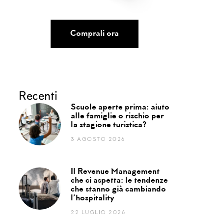
Comprali ora
Recenti
Scuole aperte prima: aiuto
alle famiglie o rischio per
la stagione turistica?
3 AGOSTO 2026
Il Revenue Management
che ci aspetta: le tendenze
che stanno già cambiando
l’hospitality
22 LUGLIO 2026