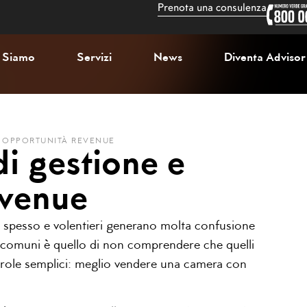
Prenota una consulenza
 Siamo
Servizi
News
Diventa Advisor
E OPPORTUNITÀ REVENUE
di gestione e
evenue
ere spesso e volentieri generano molta confusione
più comuni è quello di non comprendere che quelli
arole semplici: meglio vendere una camera con