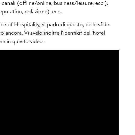
canali (offline/online, business/leisure, ecc.),
putation, colazione), ecc.
e of Hospitality, vi parlo di questo, delle sfide
 ancora. Vi svelo inoltre l’identikit dell’hotel
me in questo video.