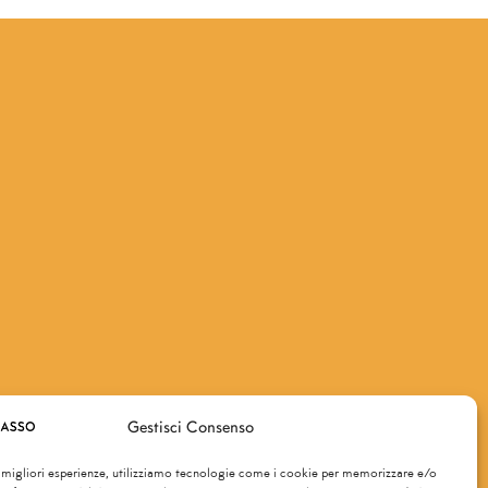
Email
*
Gestisci Consenso
e migliori esperienze, utilizziamo tecnologie come i cookie per memorizzare e/o