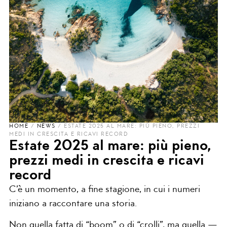
HOME
/
NEWS
/
ESTATE 2025 AL MARE: PIÙ PIENO, PREZZI
MEDI IN CRESCITA E RICAVI RECORD
Estate 2025 al mare: più pieno,
prezzi medi in crescita e ricavi
record
C’è un momento, a fine stagione, in cui i numeri
iniziano a raccontare una storia.
Non quella fatta di “boom” o di “crolli”, ma quella —